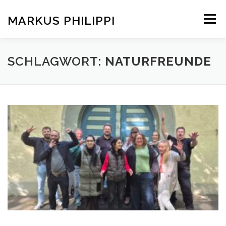
Zum
Inhalt
MARKUS PHILIPPI
Menü
springen
KONTAKT
AKTUELLES
SCHLAGWORT:
NATURFREUNDE