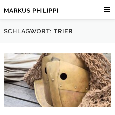
Zum
Inhalt
MARKUS PHILIPPI
Menü
springen
KONTAKT
AKTUELLES
SCHLAGWORT:
TRIER