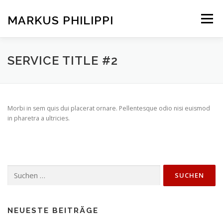
Zum
Inhalt
MARKUS PHILIPPI
Menü
springen
KONTAKT
AKTUELLES
SERVICE TITLE #2
Morbi in sem quis dui placerat ornare. Pellentesque odio nisi euismod
in pharetra a ultricies.
Suchen
nach:
NEUESTE BEITRÄGE